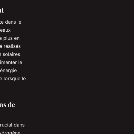
nt
te dans le
neaux
e plus en
é réalisés
 solaires
limenter le
’énergie
e lorsque le
ns de
crucial dans
hydrogène,