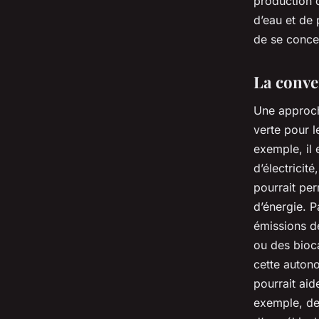
production d
d’eau et de 
de se conce
La conve
Une approch
verte pour l
exemple, il 
d’électrici
pourrait pe
d’énergie. P
émissions de
ou des bioca
cette autono
pourrait aid
exemple, des