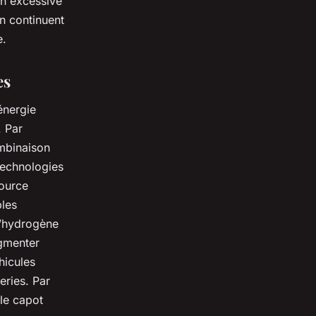
ion excessive
on continuent
e.
es
énergie
. Par
ombinaison
technologies
source
bles
 l’hydrogène
ugmenter
hicules
eries. Par
 le capot