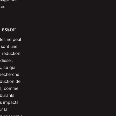
tés
 essor
les ne peut
 sont une
a réduction
diesel,
, ce qui
 recherche
oduction de
ts, comme
rburants
es impacts
r la