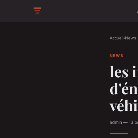
Accueil
›
News
NEWS
les 
d'én
véhi
admin — 13 o