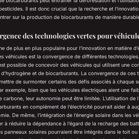
e biocarburants peut entraîner la déforestation et l’utilisat
pesticides. Il est donc crucial que la recherche et l’innovati
ntrer sur la production de biocarburants de manière durabl
rgence des technologies vertes pour véhicul
e de plus en plus populaire pour l’innovation en matière d’
es véhicules est la convergence de différentes technologies
est possible de concevoir des véhicules qui utilisent une c
té, d’hydrogène et de biocarburants. La convergence de ces 
rmettre de surmonter certains des défis associés à chaque 
ar exemple, bien que les véhicules électriques aient une fai
 carbone, leur autonomie peut être limitée. L’utilisation de
rburants en complément de l’électricité pourrait aider à a
mie. De même, l’intégration de l’énergie solaire dans les vé
er à réduire la dépendance à l’égard de la recharge des batt
 panneaux solaires pourraient être intégrés dans le toit ou