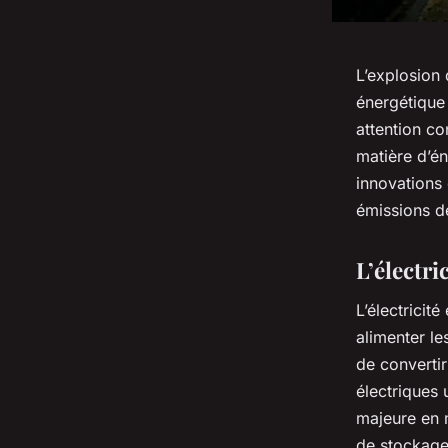
L’explosion
énergétique 
attention c
matière d’én
innovations 
émissions d
L’électri
L’électricit
alimenter l
de convertir
électriques 
majeure en m
de stockage 