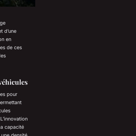
age
et d’une
on en
nes de ces
les
 véhicules
ées pour
ermettant
cules
 L’innovation
la capacité
t une densité