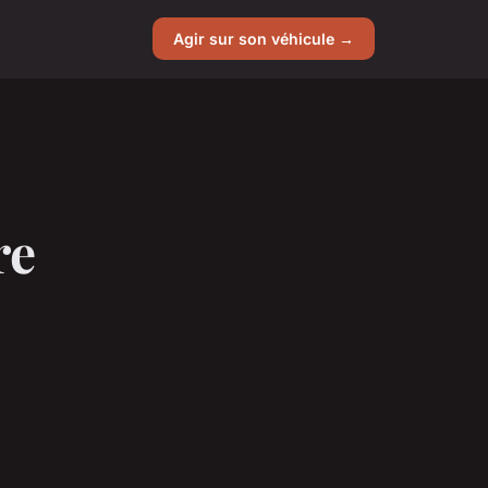
Agir sur son véhicule →
re