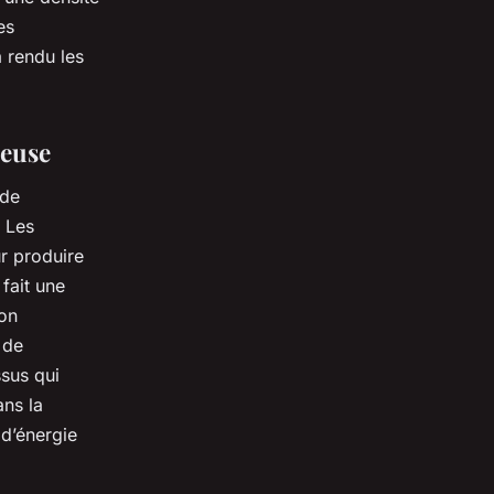
es
a rendu les
teuse
 de
. Les
r produire
 fait une
ion
 de
ssus qui
ns la
d’énergie