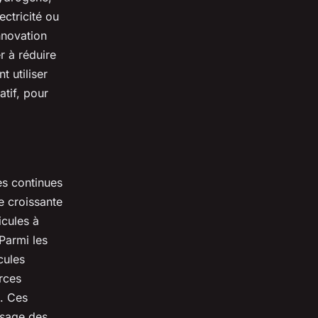
ectricité ou
nnovation
r à réduire
 utiliser
tif, pour
es continues
e croissante
icules à
 Parmi les
cules
rces
s. Ces
ysage des