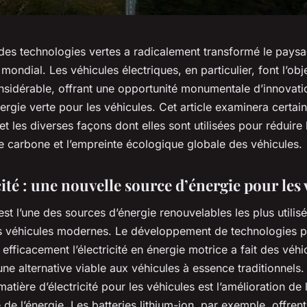
 des technologies vertes a radicalement transformé le pays
mondial. Les véhicules électriques, en particulier, font l’obj
onsidérable, offrant une opportunité monumentale d’innovati
ergie verte pour les véhicules. Cet article examinera certai
et les diverses façons dont elles sont utilisées pour réduire 
e carbone et l’empreinte écologique globale des véhicules.
cité : une nouvelle source d’énergie pour les
é est l’une des sources d’énergie renouvelables les plus utilis
es véhicules modernes. Le développement de technologies p
 efficacement l’électricité en énergie motrice a fait des véhi
une alternative viable aux véhicules à essence traditionnels.
atière d’électricité pour les véhicules est l’amélioration de 
de l’énergie. Les batteries lithium-ion, par exemple, offren