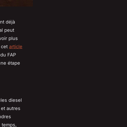
nt déjà
al peut
oir plus
z cet
article
e du FAP
une étape
ules diesel
 et autres
ndres
e temps,