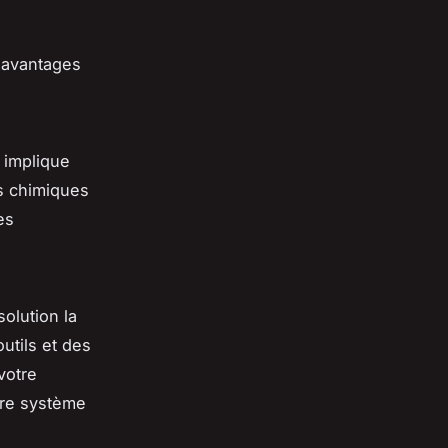
s avantages
 implique
ts chimiques
es
olution la
utils et des
votre
tre système