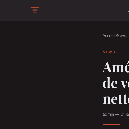
Accueil
›
News
NEWS
Amé
de v
nett
admin — 21 ja