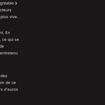
agréable à
cteurs
plus vive.
nt. En
, ce qui se
 de
 entretenu
 des
oin de ce
rs d'euros