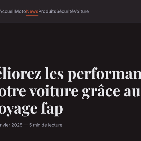
Accueil
Moto
News
Produits
Sécurité
Voiture
liorez les performa
otre voiture grâce au
oyage fap
nvier 2025 — 5 min de lecture