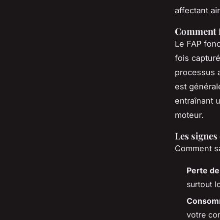
affectant a
Comment f
Le FAP fonc
fois captur
processus a
est général
entraînant 
moteur.
Les signes
Comment sav
Perte de
surtout l
Consomm
votre co