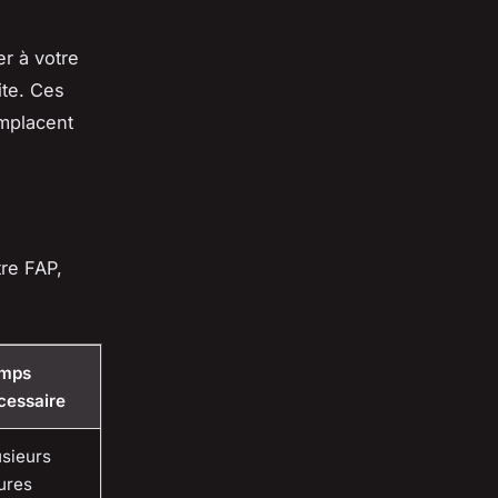
r à votre
ite. Ces
emplacent
tre FAP,
mps
cessaire
usieurs
ures