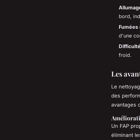
Allumag
bord, in
Fumées 
d'une co
Difficul
froid.
Les avan
Le nettoyag
des perform
avantages c
Améliorat
Un FAP prop
éliminant l