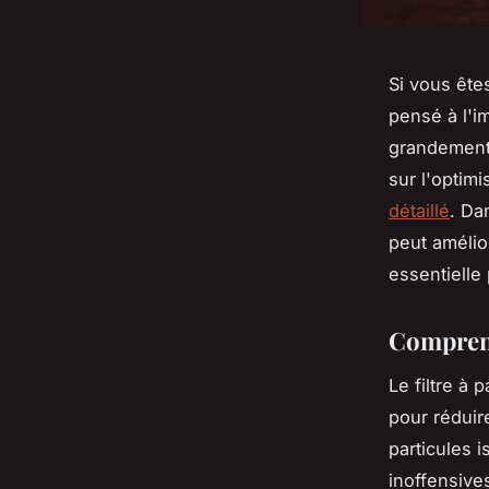
Si vous ête
pensé à l'i
grandement 
sur l'optim
détaillé
. Da
peut amélio
essentielle
Comprend
Le filtre à 
pour réduire
particules 
inoffensive