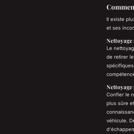
Comment 
Il existe p
et ses inc
Nettoyage
Le nettoyag
de retirer l
spécifiques
compétences
Nettoyage 
Confier le 
plus sûre e
connaissan
véhicule. D
d'échappem