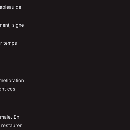
tableau de
ment, signe
ar temps
mélioration
ont ces
imale. En
 restaurer