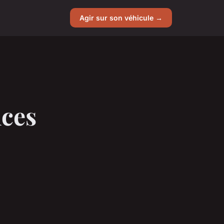
Agir sur son véhicule →
nces