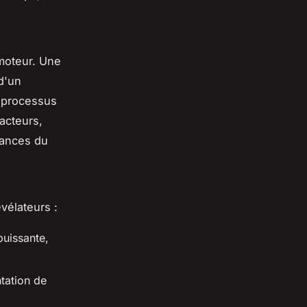
 moteur. Une
d'un
e processus
acteurs,
mances du
vélateurs :
puissante,
tation de